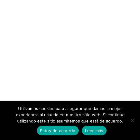
Aunque muchas de estas habilidades no son
nuevas, lo que el estudio intuye es que con el
tiempo irán cobrando importancia así como la
forma de trabajar, que también se transformará de
forma evidente en los próximos años. Los retos no
son sólo personales para cada individuo sino
también para las empresas, que tendrán que
aprender a identificar estas habilidades en las
personas y potenciarlas en sus equipos de trabajo.
El cambio es inevitable.
Liderazgo en equipos de alto
rendimiento
Utilizamos cookies para asegurar que damos la mejor
experiencia al usuario en nuestro sitio web. Si continúa
El liderazgo de los directivos o responsables de
utilizando este sitio asumiremos que está de acuerdo.
estos equipos son críticos desde un punto de vista
Estoy de acuerdo
Leer más
de la gestión de los resultados, y claves para que